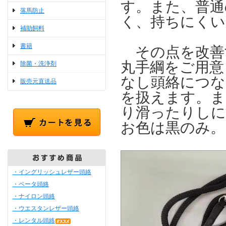
す。また、普通
落馬防止
く、持ちにくい
補助飼料
書籍
その点を改善
丸手綱をご用意
除菌・洗浄剤
なし頭絡につな
販売元直送品
を扱えます。ま
り滑ったりしに
お色は黒のみ。
・イングリッシュレザー頭絡
・ベータ頭絡
・ナイロン頭絡
・ウエスタンレザー頭絡
・レンタル頭絡