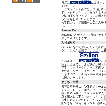
当店は
によるクレ
ております。
「注文完了」画面では、決済は終
了」をクリックしていただきます
決済画面が別ウインドウで表示さ
ら決済をお願いいたします。
お客様のカード情報を当店が入手
ん。
Amazon Pay
Amazonのアカウントに登録され
用して決済できます。
PayPal決済
ペイパルをご利用いただくために
ウント設定が必要です。設定した
この決済は、
が代
完了」画面では、まだ決済は終了
完了」をクリックし、次の画面で
手続き」をクリックすると、ペイ
れますので、その画面から決済を
お願いいたします。
ゆうちょ振替
振替口座番号は、受注確認メール
ます。そちらをご確認の上、ご入
振替申込人欄に、ご購入画面で入
必ず記入して下さいますよう、お
お申し込みをいただいてから７日
認できない場合、キャンセル扱い