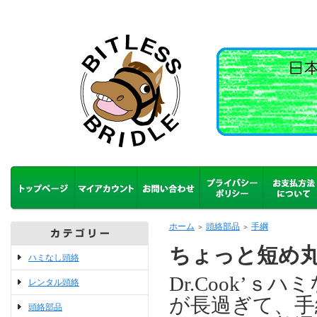
ホーム
頭絡部品
手綱
＞
＞
ちょっと短め丸手
ハミなし頭絡
Dr.Cook’
レンタル頭絡
が長過ぎて、手
頭絡部品